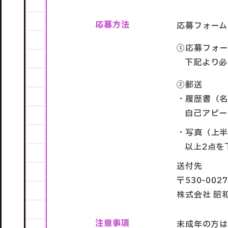
応募方法
応募フォーム
①
応募フォー
下記より必
②
郵送
履歴書（
自己アピー
写真（上
以上2点を
送付先
〒530-00
株式会社 昭
注意事項
未成年の方は