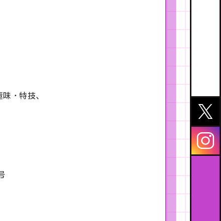
趣味・特技、
号