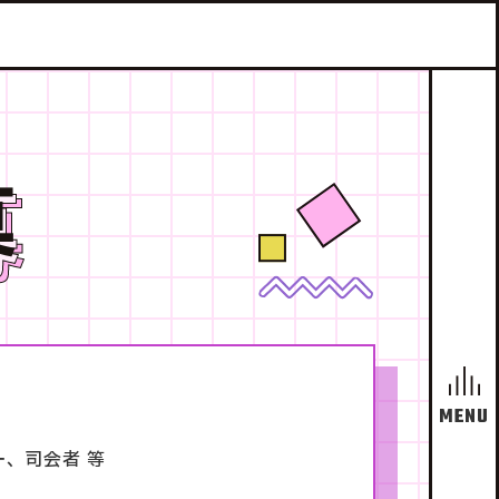
募
、司会者 等