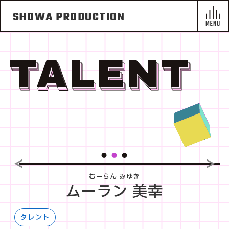
SHOWA PRODUCTION
TALENT
むーらん みゆき
ムーラン 美幸
タレント