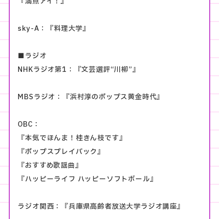
『満点アイ！』
sky-A：『料理大学』
■ラジオ
NHKラジオ第1：『文芸選評“川柳”』
MBSラジオ：『浜村淳のポップス黄金時代』
OBC：
『本気でほんま！桂きん枝です』
『ポップスプレイバック』
『おすすめ歌謡曲』
『ハッピーライフ ハッピーソフトボール』
ラジオ関西：『兵庫県高齢者放送大学ラジオ講座』