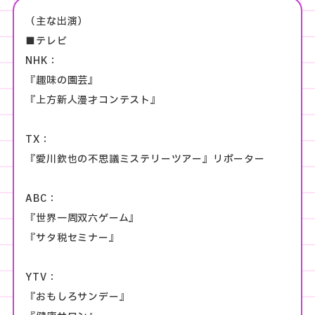
（主な出演）
■テレビ
NHK：
『趣味の園芸』
『上方新人漫才コンテスト』
TX：
『愛川欽也の不思議ミステリーツアー』リポーター
ABC：
『世界一周双六ゲーム』
『サタ税セミナー』
YTV：
『おもしろサンデー』