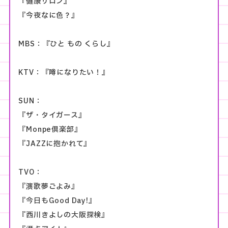
『健康サロン』
『今夜なに色？』
MBS：『ひと もの くらし』
KTV：『噂になりたい！』
SUN：
『ザ・タイガース』
『Monpe倶楽部』
『JAZZに抱かれて』
TVO：
『演歌夢ごよみ』
『今日もGood Day!』
『西川きよしの大阪探検』